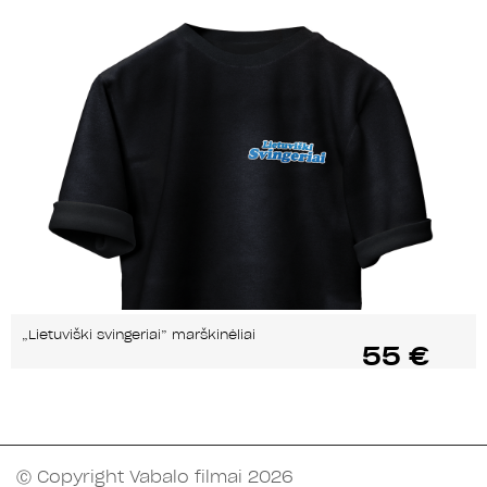
„Lietuviški svingeriai” marškinėliai
55 €
Ⓒ Copyright Vabalo filmai 2026