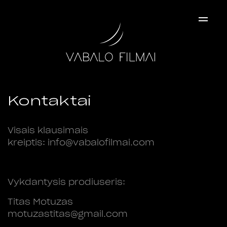
×
Kontaktai
Visais klausimais
kreiptis: info@vabalofilmai.com
Vykdantysis prodiuseris:
Titas Motuzas
motuzastitas@gmail.com