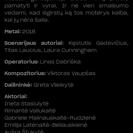
pamatyti ir vyrai. Ir ne vien smalsumo
vedami, kad išgirstų ką tos moterys kalba,
kai jų nėra šalia.
Metai:
2018
Scenarijaus autoriai:
Kęstutis Gadavičius,
Titas Laucius, Laura Cunningham
Operatorius:
Linas Dabriška
Kompozitorius:
Viktoras Vaupšas
Dailininkė:
Greta Vileikytė
Aktoriai:
Ineta Stasiulytė
Rimantė Valiukaitė
Gabriele Malinauskaitė-Rudzienė
Emilija Latėnaitė-Beliauskienė
Aušra Štukytė