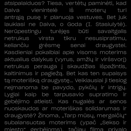
atsipalaiduos? Tiesa, vertėtų paminėti, kad
Daiva vienintelė iš moterų turi
antrąją pusę ir planuoja vestuves. Bet juk
laukiasi ne Daiva, o Goda (I. Stasiulytė).
Nerūpestingu turėjęs būti savaitgalis
netrukus virsta tikru nesusipratimu,
keliančiu grėsmę senai draugystei.
Kasdieniai pokalbiai apie visoms moterims
aktualius dalykus (vyrus, amžių ir viršsvorį)
netrukus perauga į skaudžias išpažintis,
kaltinimus ir pagiežą. Bet kas ten supaisys
tą moterišką draugystę… Veikiausiai ji tiesiog
neįmanoma be pavydo, pykčių ir intrigų.
Lygiai kaip be tarpusavio supratimo ir
gebėjimo atleisti. Kas nugalės ar senos
nuoskaudos ar moteriškas solidarumas ir
draugystė? Žinoma, „Tarp mūsų, mergaičių“
subalansuotas moterims (ypač „Sekso ir
miesto“ gerbėjoms), tačiau filmą privalo