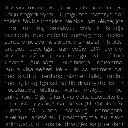
Juk visiems smalsu, apie ką kalba moterys,
kai jų negirdi vyrai!.. O jeigu tos moterys dar
tokios žavios ir tokios plepios, patikėkite, jos
tikrai turi ką pasakyti! Visa ši istorija
prasidėjo nuo nekalto sumanymo: šešios
geros draugės nusprendė smagiai ir jaukiai
praleisti savaitgalį užmiesčio SPA centre.
Juk nedažnai pasitaiko galimybė šitaip
visoms susibėgti. Susitikimo nekantriai
laukia visa šešeriukė – juk jos artimos dar
nuo studijų „Pedagoginiame“ laikų. Tačiau
nuo tų laikų tęsiasi ne tik draugystė, bet ir
nuoskaudų šleifas, kuris, matyt, ir vėl
pakiš koją. O gal šįkart vis dėlto pasiseks be
moteriškų pykčių? Gal Daiva (M. Valiukaitė),
kurios nė viena pernelyg nemėgsta,
iškeliaus anksčiau į pasimatymą su savo
išrinktuoju, o likusios draugės kaip reikiant