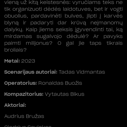
vieną už kitą keistesnės: vyručiams teks ne
tik organizuoti dėdės laidotuves, bet ir vogti
obuolius, pardavinėti bulves, įlipti į karvės
blyną ir padaryti dar krūvą neįmanomų
dalykų. Kaip jiems seksis įgyvendinti tai, ką
mirdamas sugalvojo dėdulė? Ar pavyks
paimti milijonus? O gal jie taps tikrais
broliais?
Metai:
2023
Scenarijaus autoriai:
Tadas Vidmantas
Operatorius:
Ronaldas Buožis
Kompazitorius:
Vytautas Bikus
Aktoriai:
Audrius Bružas