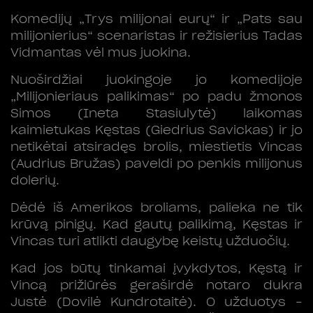
Komedijų „Trys milijonai eurų“ ir „Pats sau
milijonierius“ scenaristas ir režisierius Tadas
Vidmantas vėl mus juokina.
Nuoširdžiai juokingoje jo komedijoje
„Milijonieriaus palikimas“ po padu žmonos
Simos (Ineta Stasiulytė) laikomas
kaimietukas Kęstas (Giedrius Savickas) ir jo
netikėtai atsiradęs brolis, miestietis Vincas
(Audrius Bružas) paveldi po penkis milijonus
dolerių.
Dėdė iš Amerikos broliams, palieka ne tik
krūvą pinigų. Kad gautų palikimą, Kęstas ir
Vincas turi atlikti daugybę keistų užduočių.
Kad jos būtų tinkamai įvykdytos, Kęstą ir
Vincą prižiūrės geraširdė notaro dukra
Justė (Dovilė Kundrotaitė). O užduotys –